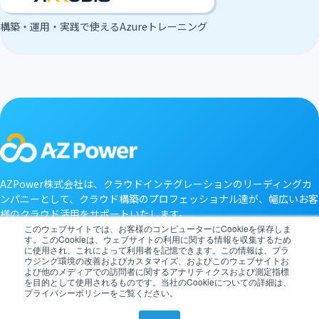
構築・運用・実践で使えるAzureトレーニング
AZPower株式会社は、クラウドインテグレーションのリーディングカ
ンパニーとして、クラウド構築のプロフェッショナル達が、幅広いお客
様のクラウド活用をサポートいたします。
このウェブサイトでは、お客様のコンピューターにCookieを保存しま
す。このCookieは、ウェブサイトの利用に関する情報を収集するため
に使用され、これによって利用者を記憶できます。この情報は、ブラ
ウジング環境の改善およびカスタマイズ、およびこのウェブサイトお
AZPower株式会社はMicrosoft AI Cloud Partner ProgramのSolutions
よび他のメディアでの訪問者に関するアナリティクスおよび測定指標
Partnerです。
を目的として使用されるものです。当社のCookieについての詳細は、
会社情報
お問い合わせ
個人情報保護方針
プライバシーポリシーをご覧ください。
AZPower クラウドソリューションサービス利用規約