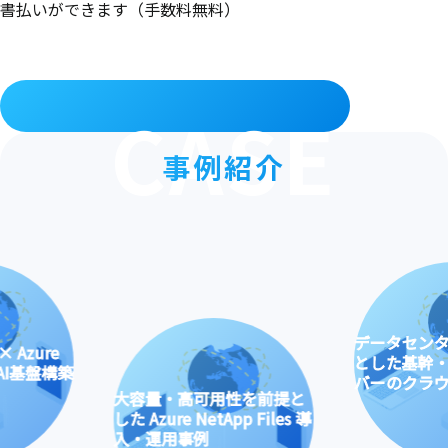
書払いができます（手数料無料）
4営業時間
詳しくはお問い合わせください
無制限
事例紹介
-
カスタマイズ
（時間制）
本番環境
（1ヶ月~1年間）
データセンター更改
とした基幹・ファイ
築
バーのクラウド移行
大容量・高可用性を前提と
した Azure NetApp Files 導
入・運用事例