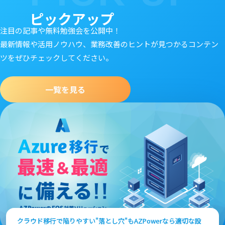
ピックアップ
注目の記事や無料勉強会を公開中！
最新情報や活用ノウハウ、業務改善のヒントが見つかるコンテン
ツをぜひチェックしてください。
一覧を見る
Microsoft 365 Copilotの活用に悩む企業向け、AIエージェント活
クラウド移行で陥りやすい"落とし穴"もAZPowerなら適切な設
Microsoftの仮想デスクトップで、社内PC環境をまるごとクラウ
Microsoft 365 Copilotの活用に悩む企業向け、AIエージェント活