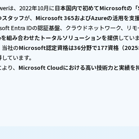
owerは、2022年10月に
日本国内で初めてMicrosoftの「Sp
つスタッフ
が、
Microsoft 365およびAzureの活用を支
rosoft Entra IDの認証基盤、クラウドネットワー
ureを組み合わせたトータルソリューションを提供
してい
、当社の
Microsoft認定資格は36分野で177資格（20
得しています。
により、
Microsoft Cloudにおける高い技術力と実