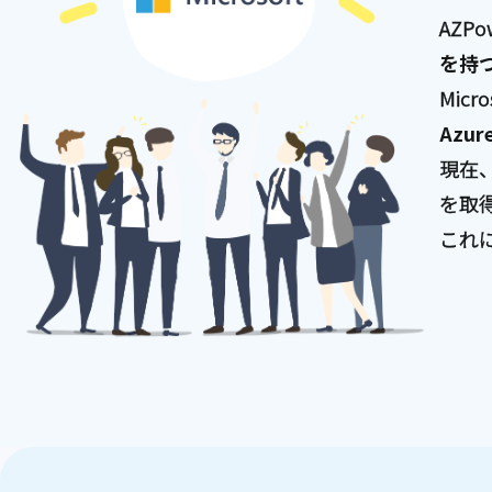
AZP
を持
Mic
Az
現在
を取
これ