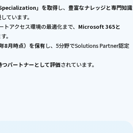
ecialization」を取得
し、
豊富なナレッジと専門知識
援
しています。
ク、リモートアクセス環境の最適化まで、
Microsoft 365と
ます。
25年8月時点）を保有
し、5分野でSolutions Partner認定
績を持つパートナーとして評価
されています。