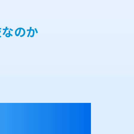
肢なのか
。