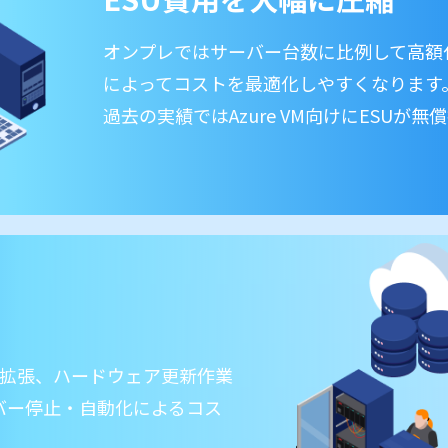
オンプレではサーバー台数に比例して高額化す
によってコストを最適化しやすくなります
過去の実績ではAzure VM向けにESUが
軟拡張、ハードウェア更新作業
バー停止・自動化によるコス