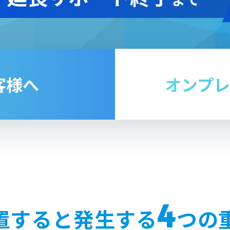
客様へ
オンプレ
4
置すると発生する
つの