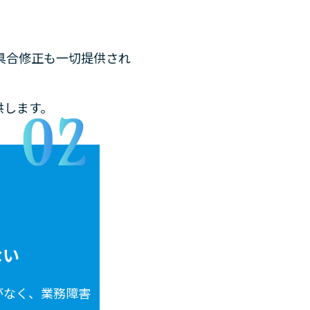
新も不具合修正も一切提供され
提供します。
ない
がなく、業務障害